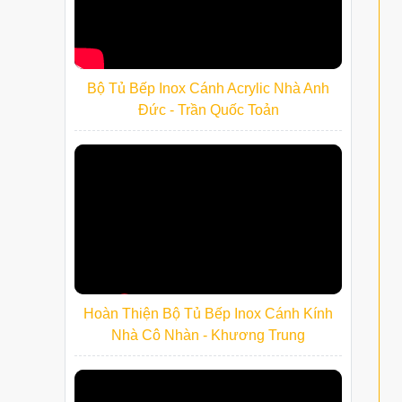
Bộ Tủ Bếp Inox Cánh Acrylic Nhà Anh
Đức - Trần Quốc Toản
Hoàn Thiện Bộ Tủ Bếp Inox Cánh Kính
Nhà Cô Nhàn - Khương Trung