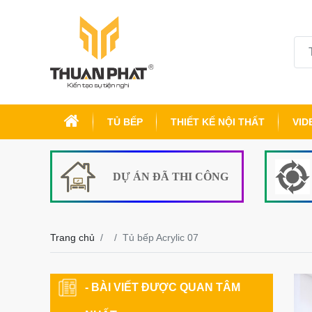
TỦ BẾP
THIẾT KẾ NỘI THẤT
VID
DỰ ÁN ĐÃ THI CÔNG
Trang chủ
Tủ bếp Acrylic 07
- BÀI VIẾT ĐƯỢC QUAN TÂM