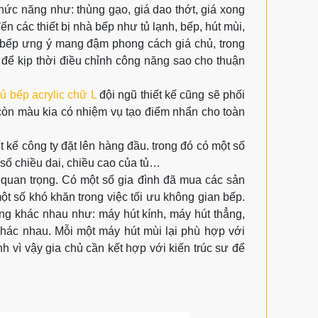
hức năng như: thùng gạo, giá dao thớt, giá xong
ến các thiết bị nhà bếp như tủ lạnh, bếp, hút mùi,
bếp ưng ý mang đậm phong cách giá chủ, trong
hủ để kịp thời điều chỉnh công năng sao cho thuận
tủ bếp acrylic chữ L
đội ngũ thiết kế cũng sẽ phối
còn màu kia có nhiệm vụ tạo điểm nhẩn cho toàn
t kế công ty đặt lên hàng đầu. trong đó có một số
số chiều dai, chiều cao của tủ…
c quan trọng. Có một số gia đình đã mua các sản
một số khó khăn trong việc tối ưu không gian bếp.
hàng khác nhau như: máy hút kính, máy hút thẳng,
hác nhau. Mỗi một máy hút mùi lại phù hợp với
h vì vậy gia chủ cần kết hợp với kiến trúc sư để