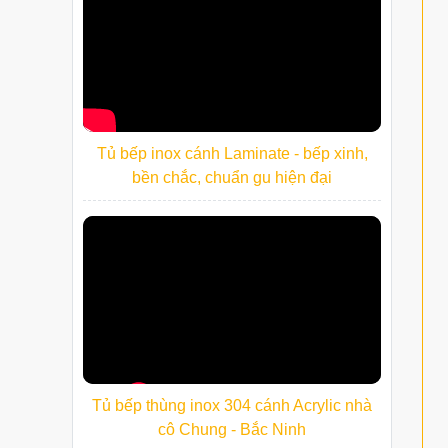
Tủ bếp inox cánh Laminate - bếp xinh,
bền chắc, chuẩn gu hiện đại
Tủ bếp thùng inox 304 cánh Acrylic nhà
cô Chung - Bắc Ninh