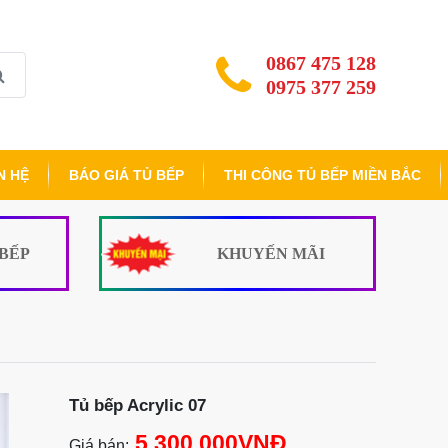
0867 475 128
0975 377 259
N HỆ
BÁO GIÁ TỦ BẾP
THI CÔNG TỦ BẾP MIỀN BẮC
 BẾP
KHUYẾN MÃI
Tủ bếp Acrylic 07
5.300.000VNĐ
Giá bán: