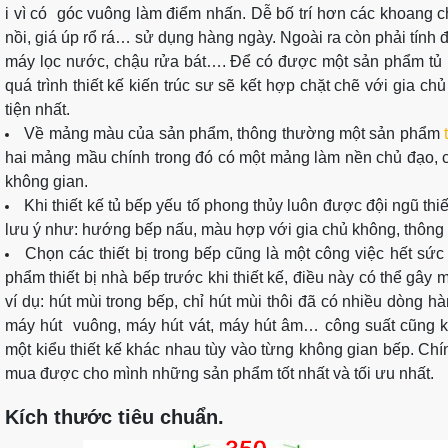
i vì có góc vuông làm điểm nhấn. Dễ bố trí hơn các khoang c
nồi, giá úp rổ rá… sử dụng hàng ngày. Ngoài ra còn phải tính đ
máy lọc nước, chậu rửa bát…. Để có được một sản phẩm tủ 
quá trình thiết kế kiến trúc sư sẽ kết hợp chặt chẽ với gia c
tiện nhất.
Về mảng màu của sản phẩm, thông thường một sản phẩm
hai mảng mầu chính trong đó có một mảng làm nền chủ đạo, 
không gian.
Khi thiết kế tủ bếp yếu tố phong thủy luôn được đội ngũ thiế
lưu ý như: hướng bếp nấu, màu hợp với gia chủ không, thông 
Chọn các thiết bị trong bếp cũng là một công việc hết sứ
phẩm thiết bị nhà bếp trước khi thiết kế, điều này có thể gây 
ví dụ: hút mùi trong bếp, chỉ hút mùi thôi đã có nhiều dòng 
máy hút vuông, máy hút vát, máy hút âm… công suất cũng k
một kiểu thiết kế khác nhau tùy vào từng không gian bếp. Chín
mua được cho mình những sản phẩm tốt nhất và tối ưu nhất.
Kích thước tiêu chuẩn.