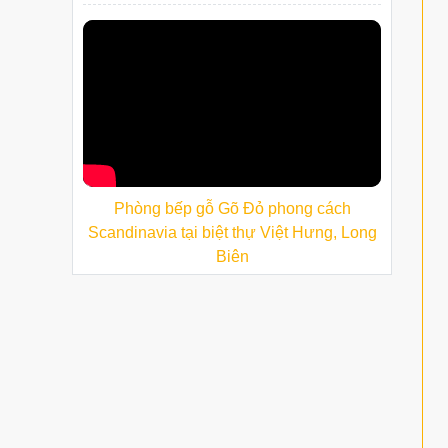
Phòng bếp gỗ Gõ Đỏ phong cách
Scandinavia tại biệt thự Việt Hưng, Long
Biên